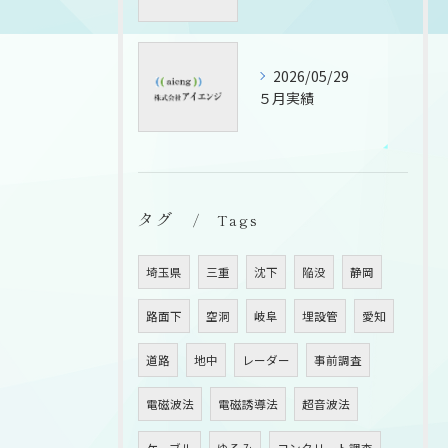
2026/05/29
５月実績
タグ
Tags
埼玉県
三重
沈下
陥没
静岡
路面下
空洞
岐阜
埋設管
愛知
道路
地中
レーダー
事前調査
電磁波法
電磁誘導法
超音波法