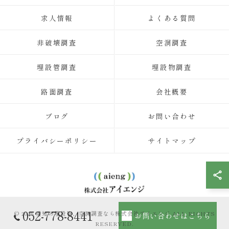
求人情報
よくある質問
非破壊調査
空洞調査
埋設管調査
埋設物調査
路面調査
会社概要
ブログ
お問い合わせ
プライバシーポリシー
サイトマップ
052-778-8441
© 2026 愛知の埋設管、空洞調査なら株式会社アイエンジ ALL RIGHTS
お問い合わせはこちら
RESERVED.