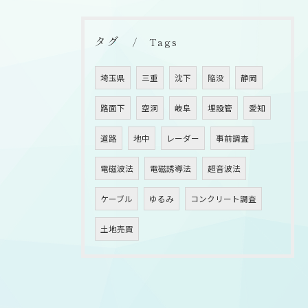
タグ
Tags
埼玉県
三重
沈下
陥没
静岡
路面下
空洞
岐阜
埋設管
愛知
道路
地中
レーダー
事前調査
電磁波法
電磁誘導法
超音波法
ケーブル
ゆるみ
コンクリート調査
土地売買