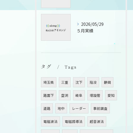
2026/05/29
５月実績
タグ
Tags
埼玉県
三重
沈下
陥没
静岡
路面下
空洞
岐阜
埋設管
愛知
道路
地中
レーダー
事前調査
電磁波法
電磁誘導法
超音波法