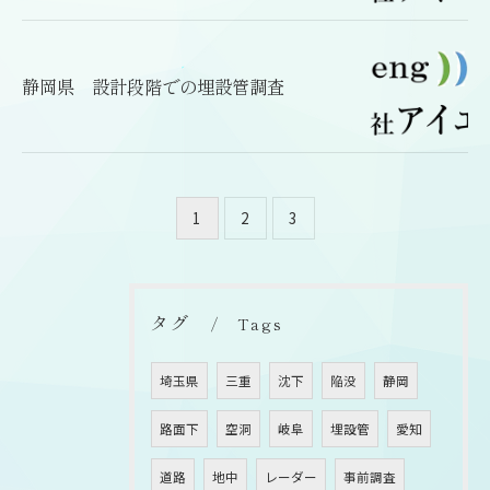
静岡県 設計段階での埋設管調査
1
2
3
タグ
Tags
埼玉県
三重
沈下
陥没
静岡
路面下
空洞
岐阜
埋設管
愛知
道路
地中
レーダー
事前調査